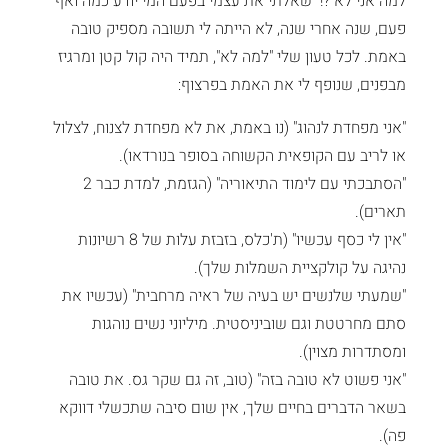
למה אני לא ?!" שאלתי את עצמי בפעם המי יודע כמה ואף
פעם, שנה אחרי שנה, לא הייתה לי תשובה מספיק טובה
באמת. לכל טעון שלי "למה לא", תמיד היה קול קטן ומרגיז
מבפנים, שנופף לי את האמת בפרצוף:
"אני מפחדת לנהוג" (נו באמת, את לא מפחדת לצנוח, לצלול
או לריב עם הקופאית הקשוחה בסופר בנורדאו).
"הסתבכתי עם לימוד התיאוריה" (הגזמת, למדת כבר 2
תארים).
"אין לי כסף עכשיו" (ת'כלס, בזבזת עלות של 8 רשיונות
נהיגה על קולקציית השמלות שלך).
"שמעתי שלנשים יש בעיה של ראיה מרחבית" (עכשיו את
סתם מחרטטת וגם שוביניסטית. מיליוני נשים נוהגות
ומסתדרות מצוין).
"אני פשוט לא טובה בזה" (טוב, זה גם שקר גס. את טובה
בשאר הדברים בחיים שלך, אין שום סיבה שתכשלי דווקא
פה).