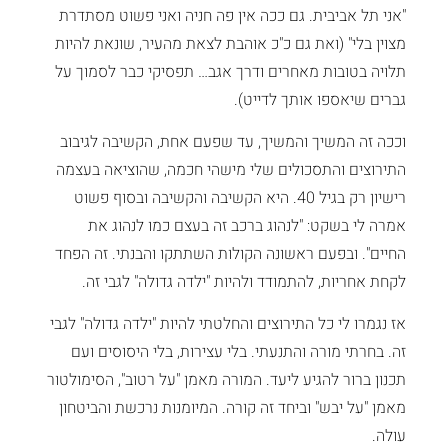
"אני תל אביבית. גם ככה אין פה חניה ואני פשוט מסתדרת
מצוין בלי" (ואת גם כ"כ אוהבת לצאת מהעיר, שונאת להיות
תלויה בטובות מאחרים ודרך אגב… תפסיקי כבר לסמוך על
גברים שיאספו אותך לדייט).
וככה זה המשיך והמשיך, עד שפעם אחת, הקשיבה לגיבוב
התירוצים והתסכולים שלי מישהי חכמה, שהוציאה בעצמה
רישיון רק בגיל 40. היא הקשיבה והקשיבה ובסוף פשוט
אמרה לי בשקט: "לנהוג ברכב זה בעצם כמו לנהוג את
החיים". ובפעם ראשונה הקולות השתתקו והבנתי. זה הפחד
לקחת אחריות, להתמודד ולהיות "ילדה גדולה" לגבי זה.
אז נגמרו לי כל התירוצים והחלטתי להיות "ילדה גדולה" לגבי
זה. בחרתי מורה והתנעתי. בלי עצירות, בלי היסוסים ועם
תכנון ברור להגיע ליעד. המורה מאמן "על רטוב", הסימולטור
מאמן "על יבש" וביחד זה קורה. המיומנות נרכשת והביטחון
עולה.