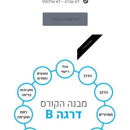
לא עברת – לא שילמת!
הירשמו עכשיו
פופולרי