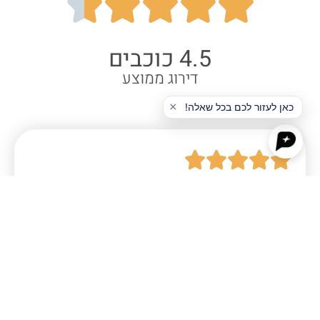





4.5 כוכבים
דירוג ממוצע





עשיתי תאוריה אחת ונכשלתי.ואז נרשמתי
לסמארטדרייב, לא האמנתי שאני יצליח. למדתי
עם סמארטדרייב סה"כ יומיים ופשוט
הצלחתי!!!! עברתי תאוריה!! תודה רבה רבה!!
הדס זכאי