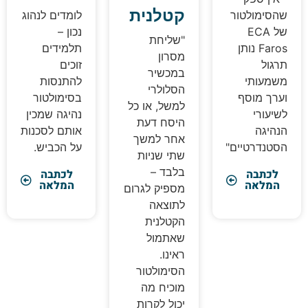
קטלנית
הסימולטור
לומדים לנהוג
של ECA
נכון –
"שליחת
Faros נותן
תלמידים
מסרון
רגול
זוכים
במכשיר
שמעותי
להתנסות
הסלולרי
ערך מוסף
בסימולטור
למשל, או כל
שיעורי
נהיגה שמכין
היסח דעת
נהיגה
אותם לסכנות
אחר למשך
סטנדרטיים"
על הכביש.
שתי שניות
בלבד –
לכתבה
לכתבה
המלאה
המלאה
מספיק לגרום
לתוצאה
הקטלנית
שאתמול
ראינו.
הסימולטור
מוכיח מה
יכול לקרות