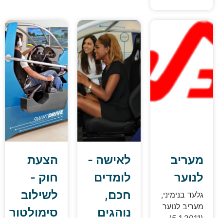
עריב
לאישה -
הצעת
נוער
לומדים
חוק -
חכם,
לשילוב
לעד בנימיני,
עריב לנוער
נוהגים
סימולטור