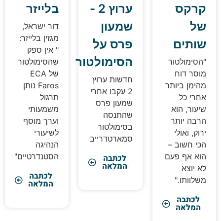
רקס
ערוץ 2 -
בלייזר
ל
שמעון
דור ישראל,
מגזין בלייזר:
ותים
פרס על
" אין ספק
הסימולטור
הסימולטור
שהסימולטור
וסר דוח
של ECA
חדשות ערוץ
הימן ביותר
Faros נותן
2 עקבו אחרי
חרי כל
תרגול
שמעון פרס
יעור, הוא
משמעותי
שהתנסה
רבה יותר
וערך מוסף
בסימולטור
רוק, ואולי
לשיעורי
סמארטדרייב
כי חשוב –
הנהיגה
וא אף פעם
הסטנדרטיים"
לכתבה
המלאה
א יוצא
לכתבה
שלוותו."
המלאה
לכתבה
המלאה