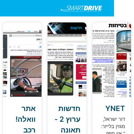
YNE
חדשות
אתר
ערוץ 2 -
וואלה!
ור ישראל,
גזין בלייזר:
תאונה
רכב
 אין ספק