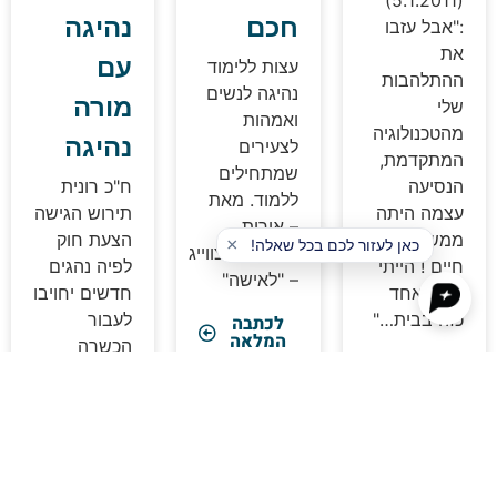
(5.1.2011)
חכם
נהיגה
"אבל עזבו
ת
עם
עצות ללימוד
התלהבות
נהיגה לנשים
מורה
לי
ואמהות
הטכנולוגיה
נהיגה
לצעירים
מתקדמת,
שמתחילים
נסיעה
ח"כ רונית
ללמוד. מאת
צמה היתה
תירוש הגישה
– אורית
מש כיף
הצעת חוק
מרלין-רוזנצווייג
יים ! הייתי
לפיה נהגים
– "לאישה"
וצה אחד
חדשים יחויבו
זה בבית…"
לעבור
לכתבה
המלאה
הכשרה
לכתבה
בסימולטור
המלאה
נהיגה על
מנת לתרגל
מצבי סכנה
בכביש